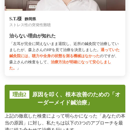
S.T.様
静岡県
ストレス性の突発性難聴
治らない理由が知れた
「左耳が完全に聞えないまま退院し、近所の鍼灸院で治療してい
ましたが、森上さんのHPを見て治療を決意しました。
通っていた
鍼灸院には、聴力や全身の状態を測る機械はなかった
のですが、
森上さんの検査をして、
治療方法が明確になって安心しまし
た。
」
理由2
原因を叩く、根本改善のための「オ
ーダーメイド鍼治療」
上記の徹底した検査によって明らかになった「あなたの本
当の原因」に対し、私たちは以下の3つのアプローチを最
適に組み合わせて治療を行います。