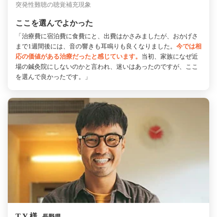
突発性難聴の聴覚補充現象
ここを選んでよかった
「治療費に宿泊費に食費にと、出費はかさみましたが、おかげさ
まで1週間後には、音の響きも耳鳴りも良くなりました。
今では相
応の価値がある治療だったと感じています。
当初、家族になぜ近
場の鍼灸院にしないのかと言われ、迷いはあったのですが、ここ
を選んで良かったです。」
T.Y.様
長野県