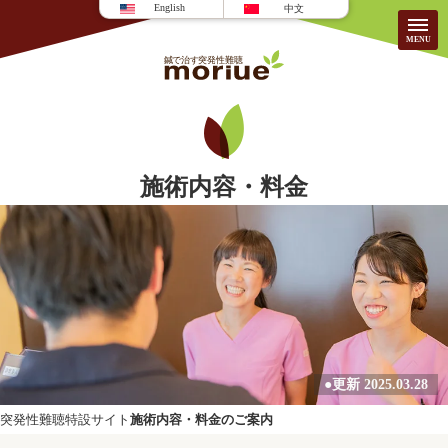
English
中文
当院について
施術内容・料金
当院について
患者様のこえ
施術内容・料金
耳の疾患
よくある質問
ご予約・お問い合わせ
●更新 2025.03.28
突発性難聴特設サイト
施術内容・料金のご案内