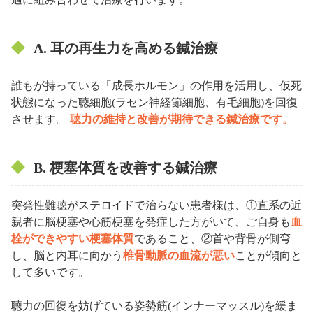
A. 耳の再生力を高める鍼治療
誰もが持っている「成長ホルモン」の作用を活用し、仮死
状態になった聴細胞(ラセン神経節細胞、有毛細胞)を回復
させます。
聴力の維持と改善が期待できる鍼治療です。
B. 梗塞体質を改善する鍼治療
突発性難聴がステロイドで治らない患者様は、①直系の近
親者に脳梗塞や心筋梗塞を発症した方がいて、ご自身も
血
栓ができやすい梗塞体質
であること、②首や背骨が側弯
し、脳と内耳に向かう
椎骨動脈の血流が悪い
ことが傾向と
して多いです。
聴力の回復を妨げている姿勢筋(インナーマッスル)を緩ま