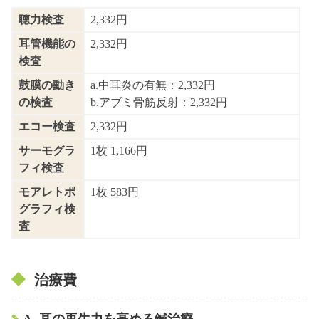
聴力検査
2,332円
耳管機能の
2,332円
検査
鼓膜の動き
a.中耳炎の有無：2,332円
の検査
b.アブミ骨筋反射：2,332円
エコー検査
2,332円
サーモグラ
1枚 1,166円
フィ検査
モアレトポ
1枚 583円
グラフィ検
査
治療費
A. 耳の再生力を高める鍼治療