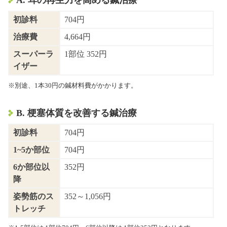
初診料
704円
治療費
4,664円
スーパーラ
1部位 352円
イザー
※別途、1本30円の鍼材料費がかかります。
B. 梗塞体質を改善する鍼治療
初診料
704円
1~5か部位
704円
6か部位以
352円
降
姿勢筋のス
352～1,056円
トレッチ