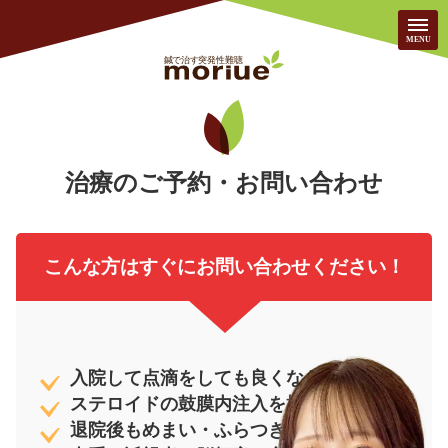
当院について
治療のご予約・お問い合わせ
突発性難聴が鍼で治っ
鍼治療はなぜ効くのか
た！
こんな方はすぐにお問い合わせください！
よくある質問
無料相談・治療予約
入院して点滴をしても良くならなかった
ステロイドの鼓膜内注入を検討している
退院後もめまい・ふらつきが続いている